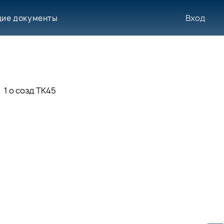
Вход
ие документы
1 о созд ТК45